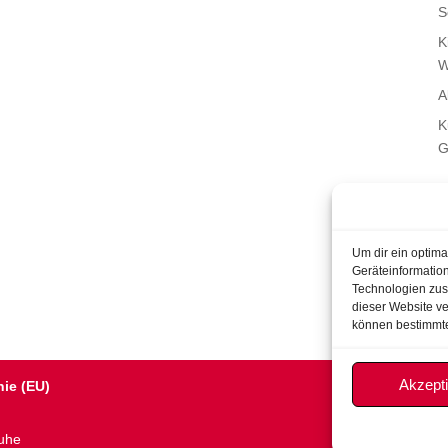
S
K
W
A
K
G
Um dir ein optim
Geräteinformatio
Technologien zust
dieser Website ve
können bestimmte
Akzept
nie (EU)
ruhe