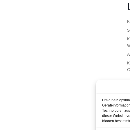
K
S
K
W
A
K
G
Um dir ein optim
Geräteinformatio
Technologien zust
dieser Website ve
können bestimmte